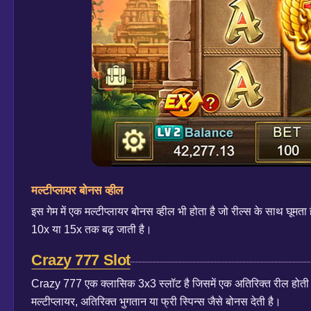
मल्टीप्लायर बोनस व्हील
इस गेम में एक मल्टीप्लायर बोनस व्हील भी होता है जो रील्स के साथ घू
10x या 15x तक बढ़ जाती है।
Crazy 777 Slot
Crazy 777 एक क्लासिक 3x3 स्लॉट है जिसमें एक अतिरिक्त रील होती 
मल्टीप्लायर, अतिरिक्त भुगतान या फ्री स्पिन्स जैसे बोनस देती है।