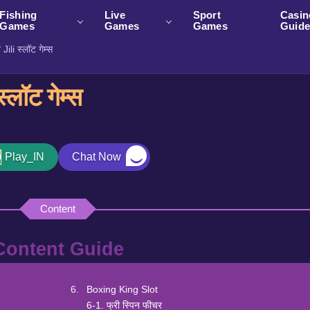
Fishing
Live
Sport
Casin
Games
Games
Games
Guide
li स्लॉट गेम्स
्लॉट गेम्स
Play_IN
Chat Now
Content
Boxing King Slot
6-1. फ्री स्पिन फीचर