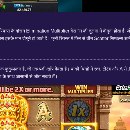
स्पिन्स के दौरान Elimination Multiplier बेस गेम की तुलना में दोगुना होता है,
 इसके मान दोगुने हो जाते हैं। फ्री स्पिन्स में फिर से तीन Scatter सिम्बल्स आ
कुलकन है, जो एक पक्षी-साँप देवता है। बाकी चिन्हों में रत्न, टोटेम और A से 
ता के साथ आसानी से जीत सकते हैं।