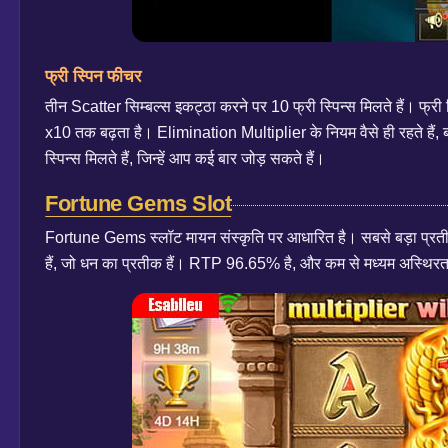
फ्री स्पिन फीचर
तीन Scatter सिम्बल्स इकट्ठा करने पर 10 फ्री स्पिन्स मिलते हैं। फ्री 
x10 तक बढ़ता है। Elimination Multiplier के नियम वैसे ही रहते हैं, बस
स्पिन्स मिलते हैं, जिन्हें आप कई बार जोड़ सकते हैं।
Fortune Gems Slot
Fortune Gems स्लॉट मायन संस्कृति पर आधारित है। सबसे बड़ा प्रतीक कु
हैं, जो धन का प्रतीक हैं। RTP 96.65% है, और कम से मध्यम अस्थिर