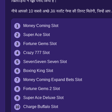
खिलाड़ियों ने खूब पसंद किया है।
नीचे आपको 10 सबसे अच्छे Jili स्लॉट गेम्स की लिस्ट मिलेगी, जिन्हें आ
Money Coming Slot
Super Ace Slot
Fortune Gems Slot
Crazy 777 Slot
SevenSeven Seven Slot
Boxing King Slot
Money Coming Expand Bets Slot
Fortune Gems 2 Slot
Super Ace Deluxe Slot
Charge Buffalo Slot