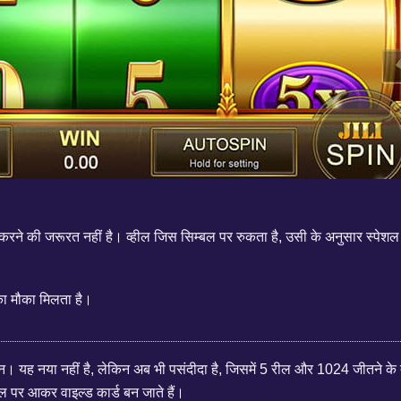
करने की जरूरत नहीं है। व्हील जिस सिम्बल पर रुकता है, उसी के अनुसार स्पेशल
 का मौका मिलता है।
। यह नया नहीं है, लेकिन अब भी पसंदीदा है, जिसमें 5 रील और 1024 जीतने के त
रील पर आकर वाइल्ड कार्ड बन जाते हैं।