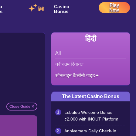
Play
o
Casino
हिंदी
Now
s
Bonus
हिंदी
All
नवीनतम रियायत
ऑनलाइन कैसीनो गाइड
The Latest Casino Bonus
Close Guide ✕
Esbaleu Welcome Bonus
₹2,000 with INOUT Platform
Anniversary Daily Check-In