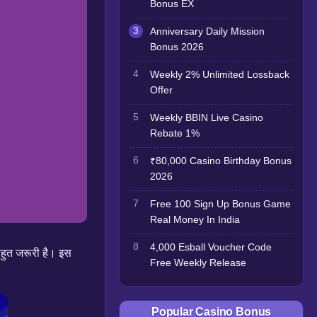
Bonus EX
Anniversary Daily Mission
Bonus 2026
Weekly 2% Unlimited Lossback
Offer
Weekly BBIN Live Casino
Rebate 1%
₹80,000 Casino Birthday Bonus
2026
Free 100 Sign Up Bonus Game
Real Money In India
4,000 Esball Voucher Code
हुत जरूरी है। इस
Free Weekly Release
Popular Casino Bonus