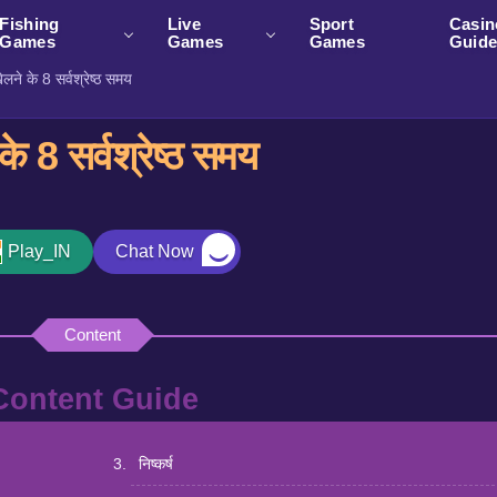
Fishing
Live
Sport
Casin
Games
Games
Games
Guide
लने के 8 सर्वश्रेष्ठ समय
े 8 सर्वश्रेष्ठ समय
Play_IN
Chat Now
Content
निष्कर्ष