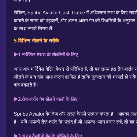
लेकिन, Spribe Aviator Cash Game में अधिकतम लाभ के लिए सबसे अच
कमाने के समय को पहचानें, और अलग-अलग गेम की स्थितियों के अनुसार अप
के साथ स्मार्ट निर्णय लें!
5 विभिन्न खेलने के तरीके
1.मार्टिंगेल मेथड के शौकीनों के लिए
अगर आप मार्टिंगेल बेटिंग मेथड से परिचित हैं, तो यह समय इस तेज़-तर्रार र
जीतने के बाद दांव आधा करना शामिल है ताकि नुकसान की भरपाई हो सके। यह
दांव बदलते हैं।
2.तेज-तर्रार गेम खेलने वालों के लिए
Spribe Aviator गेम तेज और सरल गेमप्ले प्रदान करता है। आपका लक्ष्य
है। यदि आपको तेज़-तर्रार गेम पसंद हैं जो आपका ध्यान बनाए रखें, तो य
3.सरल कैसीनो गेम के प्रेमियों के लिए