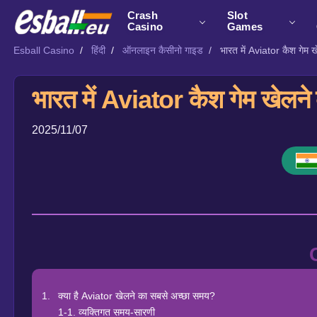
Crash
Slot
Casino
Games
Esball Casino
हिंदी
ऑनलाइन कैसीनो गाइड
भारत में Aviator कैश गेम खे
भारत में Aviator कैश गेम खेलने क
2025/11/07
क्या है Aviator खेलने का सबसे अच्छा समय?
1-1. व्यक्तिगत समय-सारणी