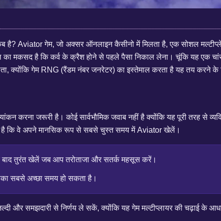
ै? Aviator गेम, जो अक्सर ऑनलाइन कैसीनो में मिलता है, एक सोशल मल्टीप्लेयर
ल का मकसद है कि कर्व के क्रैश होने से पहले पैसा निकाल लेना। चूंकि यह एक चां
ा, क्योंकि गेम RNG (रैंडम नंबर जनरेटर) का इस्तेमाल करता है यह तय करने के 
ंकन करना जरूरी है। कोई सार्वभौमिक जवाब नहीं है क्योंकि यह पूरी तरह से व्यक्
है कि वे अपने मानसिक रूप से सबसे चुस्त समय में Aviator खेलें।
के बाद तुरंत खेलें जब आप तरोताजा और सतर्क महसूस करें।
 आपका सबसे अच्छा समय हो सकता है।
दी और समझदारी से निर्णय ले सकें, क्योंकि यह गेम मल्टीप्लायर की चढ़ाई के आधार