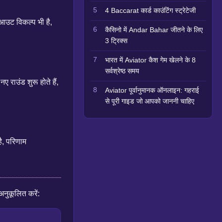
4 Baccarat कार्ड काउंटिंग स्ट्रेटेजी
आउट विकल्प भी है,
कैसिनो में Andar Bahar जीतने के लिए
3 ट्रिक्स
भारत में Aviator कैश गेम खेलने के 8
सर्वश्रेष्ठ समय
राउंड शुरू होते हैं,
Aviator पूर्वानुमानक ऑनलाइन: गहराई
से पूरी गाइड जो आपको जाननी चाहिए
ै, परिणाम
अनुकूलित करें: