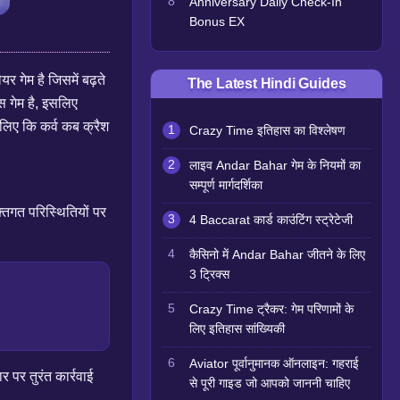
Anniversary Daily Check-In
Bonus EX
 गेम है जिसमें बढ़ते
The Latest Hindi Guides
स गेम है, इसलिए
लिए कि कर्व कब क्रैश
Crazy Time इतिहास का विश्लेषण
लाइव Andar Bahar गेम के नियमों का
सम्पूर्ण मार्गदर्शिका
तिगत परिस्थितियों पर
4 Baccarat कार्ड काउंटिंग स्ट्रेटेजी
कैसिनो में Andar Bahar जीतने के लिए
3 ट्रिक्स
Crazy Time ट्रैकर: गेम परिणामों के
लिए इतिहास सांख्यिकी
Aviator पूर्वानुमानक ऑनलाइन: गहराई
 पर तुरंत कार्रवाई
से पूरी गाइड जो आपको जाननी चाहिए