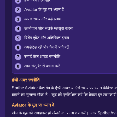
हैप्पी आवर रणनीति
Aviator के मूड पर ध्यान दें
व्यस्त समय और बड़े इनाम
ऊर्जावान और सतर्क महसूस करना
विशेष इवेंट और अतिरिक्त इनाम
अपडेटेड रहें और गेम में आगे बढ़ें
स्मार्ट कैश आउट रणनीति
आत्मसंतुष्टि से बचाव करें
हॅप्पी आवर रणनीति
Spribe Aviator कैश गेम के हैप्पी आवर या ऐसे समय पर ध्यान केंद्रि
बढ़ाने का सुनहरा मौका है। खुद को प्रशिक्षित करें कि केवल इन लाभकारी स
Aviator के मूड पर ध्यान दें
खेल के मूड को समझकर ही खेलने का समय तय करें। अगर Spribe Aviator ख