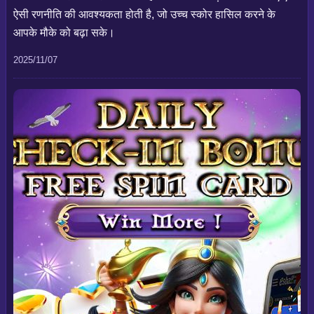
Aviator गेम की 11 बेहतरीन जीतने की रणनीतियाँ और ट्रिक्स
Aviator की सर्वोत्तम रणनीति क्या है? Aviator में बड़ा जीतने के लिए एक
ऐसी रणनीति की आवश्यकता होती है, जो उच्च स्कोर हासिल करने के
आपके मौके को बढ़ा सके।
2025/11/07