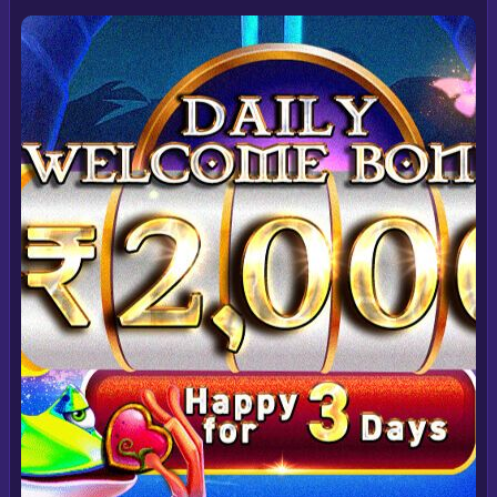
क्या Aviator गेम वैध है या भारत में कानूनी है?
कई खिलाड़ी अक्सर पूछते हैं कि क्या Aviator एक वास्तविक गेम है, क्या
यह असली है या नकली, और क्या इसे खेलना सुरक्षित है। इस लेख में, हम
जानेंगे कि क्या Aviator भारत में कानूनी है, क्या यह भरोसेमंद है, और क्या
इसे खेलना सुरक्षित है। आइए जानें!
2025/11/06