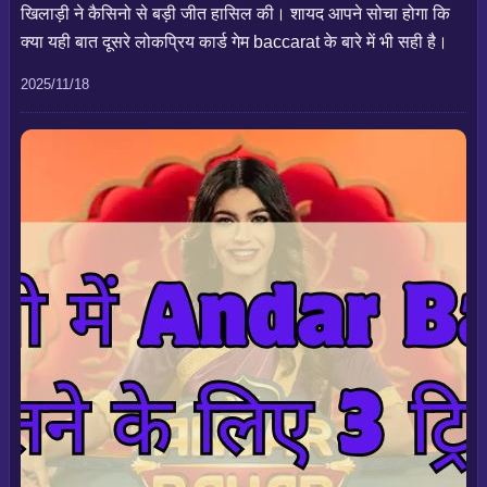
खिलाड़ी ने कैसिनो से बड़ी जीत हासिल की। शायद आपने सोचा होगा कि
क्या यही बात दूसरे लोकप्रिय कार्ड गेम baccarat के बारे में भी सही है।
2025/11/18