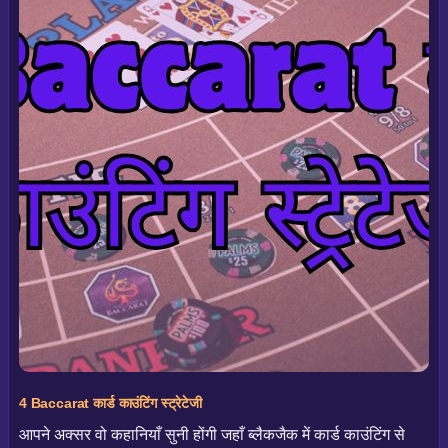
4 Baccarat कार्ड काउंटिंग स्ट्रेटेजी
आपने अक्सर वो कहानियाँ सुनी होंगी जहाँ ब्लैकजैक में कार्ड काउंटिंग से