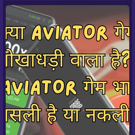
Esball Eu Point Exchange Center - पॉइंट्स को कैश में बदलें
Esball Eu Point Exchange Center पर अपने गेम पॉइंट्स को
असली कैश में बदलें। आसान प्रक्रिया से बोनस कायदा पूरा करें और जीत
की राशि सीधे अपने बैंक खाते में निकालें।
2025/11/06