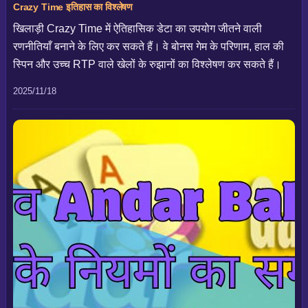
Crazy Time इतिहास का विश्लेषण
खिलाड़ी Crazy Time में ऐतिहासिक डेटा का उपयोग जीतने वाली
रणनीतियाँ बनाने के लिए कर सकते हैं। वे बोनस गेम के परिणाम, हाल की
स्पिन और उच्च RTP वाले खेलों के रुझानों का विश्लेषण कर सकते हैं।
2025/11/18