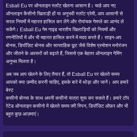
Esball Eu पर ऑनलाइन स्लॉट खेलना आसान है। चाहे आप नए
ऑनलाइन कैसीनो खिलाड़ी हों या अनुभवी स्लॉट प्रेमी, आप आसानी से
सरल नियमों में महारत हासिल कर लेंगे और रोमांचक गेमप्ले का आनंद ले
सकेंगे। Esball Eu गेम गाइड भारतीय खिलाड़ियों को नियमों और
रणनीतियों में और भी महारत हासिल करने में मदद करते हैं। साइन-अप
बोनस, डिपॉज़िट बोनस और साप्ताहिक छूट जैसे विशेष प्रमोशन मनोरंजन
और जीतने के अवसरों को बढ़ाते हैं, जिससे एक बेहतर ऑनलाइन गेमिंग
अनुभव मिलता है।
अब जब आप खेलने के लिए तैयार हैं, तो Esball Eu पर खेलते समय
आपको क्या उम्मीद करनी चाहिए, इसके बारे में थोड़ा और जानें। आप हमारे
बेस्ट
कसीनो बोनस के साथ अपनी कसीनो यात्रा शुरू कर सकते हैं। हमारे टॉप
रेटेड ऑनलाइन कसीनो में खेलते समय फ़्री स्पिन, डिपॉज़िट ऑफ़र और भी
बहुत कुछ आज़माएं।