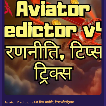
Aviator Predictor v4.0 पिंक रणनीति, टिप्स और ट्रिक्स