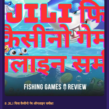
8 JILI फिश कैसीनो गेम ऑनलाइन समीक्षा