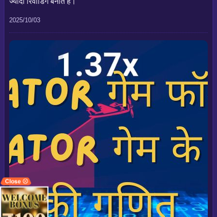
ज्यादा रिवार्डिंग बनाते हैं।
2025/10/03