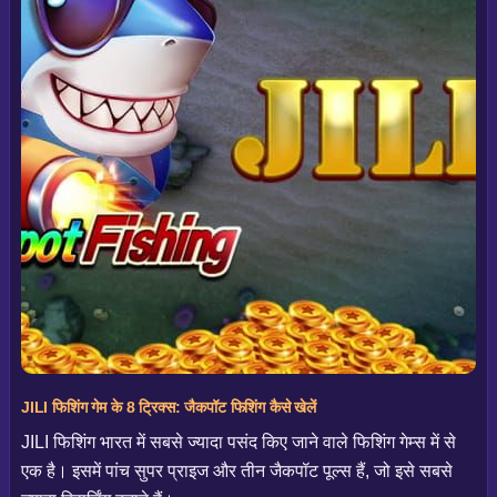
JILI फिशिंग गेम के 8 ट्रिक्स: जैकपॉट फिशिंग कैसे खेलें
JILI फिशिंग भारत में सबसे ज्यादा पसंद किए जाने वाले फिशिंग गेम्स में से
एक है। इसमें पांच सुपर प्राइज और तीन जैकपॉट पूल्स हैं, जो इसे सबसे